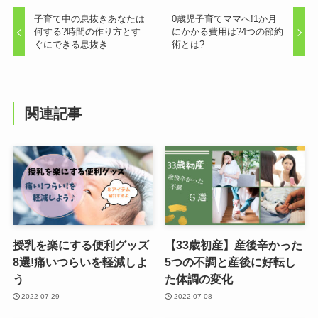
子育て中の息抜きあなたは
0歳児子育てママへ!1か月
何する?時間の作り方とす
にかかる費用は?4つの節約
ぐにできる息抜き
術とは?
関連記事
授乳を楽にする便利グッズ
【33歳初産】産後辛かった
8選!痛いつらいを軽減しよ
5つの不調と産後に好転し
う
た体調の変化
2022-07-29
2022-07-08